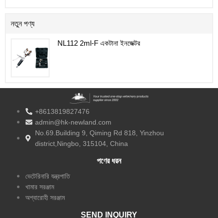
নতুন পণ্য
NL112 2ml-F একটানা ইনজেক্টর
+8613819827476
admin@hk-newland.com
No.69.Building 9, Qiming Rd 818, Yinzhou
district,Ningbo, 315104, China
পণের ধরন
ভেটেরিনারি যন্ত্রপাতি
খামার সরঞ্জাম
অশ্বারোহী সরঞ্জাম
SEND INQUIRY