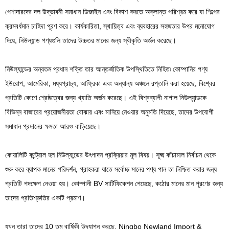
পেশাদারদের দল উদ্ভাবনী সমাধান ডিজাইন এবং বিকাশ করতে অক্লান্ত পরিশ্রম করে যা শিল্পের
ক্রমবর্ধমান চাহিদা পূরণ করে। কার্যকারিতা, স্থায়িত্ব এবং ব্যবহারের সহজতার উপর মনোযোগ
দিয়ে, নিউল্যান্ড পণ্যগুলি তাদের উচ্চতর মানের জন্য স্বীকৃতি অর্জন করেছে।
নিউল্যান্ডের অন্যতম প্রধান শক্তি তার আন্তর্জাতিক উপস্থিতিতে নিহিত৷ কোম্পানির পণ্য
ইউরোপ, আমেরিকা, মধ্যপ্রাচ্য, আফ্রিকা এবং অন্যান্য অঞ্চলে রপ্তানি করা হয়েছে, বিশ্বের
প্রতিটি কোণে শ্রেষ্ঠত্বের জন্য খ্যাতি অর্জন করেছে। এই বিশ্বব্যাপী নাগাল নিউল্যান্ডকে
বিভিন্ন বাজারের প্রয়োজনীয়তা বোঝার এবং মানিয়ে নেওয়ার অনুমতি দিয়েছে, তাদের উপযোগী
সমাধান প্রদানের ক্ষমতা আরও বাড়িয়েছে।
কোয়ালিটি কন্ট্রোল হল নিউল্যান্ডের উৎপাদন প্রক্রিয়ার মূল বিষয়। সূক্ষ্ম কাঁচামাল নির্বাচন থেকে
শুরু করে ব্যাপক মানের পরিদর্শন, গ্রাহকরা যাতে সর্বোচ্চ মানের পণ্য পান তা নিশ্চিত করার জন্য
প্রতিটি পদক্ষেপ নেওয়া হয়। কোম্পানী BV সার্টিফিকেশন পেয়েছে, কঠোর মানের মান পূরণের জন্য
তাদের প্রতিশ্রুতির একটি প্রমাণ।
যখন তারা তাদের 10 তম বার্ষিকী উদযাপন করছে, Ningbo Newland Import &