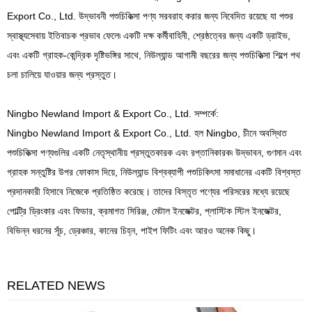
Export Co., Ltd. উদ্ভাবনী পশুচিকিত্সা পণ্য সরবরাহ করার জন্য নিবেদিত রয়েছে যা পশুর
স্বাস্থ্যসেবায় ইতিবাচক প্রভাব ফেলে৷ একটি দক্ষ কর্মীবাহিনী, শ্রেষ্ঠত্বের জন্য একটি ড্রাইভ,
এবং একটি গ্রাহক-কেন্দ্রিক দৃষ্টিভঙ্গির সাথে, নিউল্যান্ড আগামী বছরের জন্য পশুচিকিত্সা শিল্পে পথ
চলা চালিয়ে যাওয়ার জন্য প্রস্তুত।
Ningbo Newland Import & Export Co., Ltd. সম্পর্কে:
Ningbo Newland Import & Export Co., Ltd. হল Ningbo, চীনে অবস্থিত
পশুচিকিত্সা পণ্যগুলির একটি নেতৃস্থানীয় প্রস্তুতকারক এবং রপ্তানিকারক৷ উদ্ভাবন, গুণমান এবং
গ্রাহক সন্তুষ্টির উপর ফোকাস দিয়ে, নিউল্যান্ড বিশ্বব্যাপী পশুচিকিৎসা সমাধানের একটি বিশ্বস্ত
প্রদানকারী হিসাবে নিজেকে প্রতিষ্ঠিত করেছে। তাদের বিস্তৃত পণ্যের পরিসরের মধ্যে রয়েছে
পোল্ট্রি ড্রিংকার এবং ফিডার, ক্রমাগত সিরিঞ্জ, মেটাল ইনজেক্টর, প্লাস্টিক স্টিল ইনজেক্টর,
বিভিন্ন ধরনের সূঁচ, ড্রেঞ্চার, কানের চিহ্ন, পাইপ ফিটিং এবং আরও অনেক কিছু।
RELATED NEWS