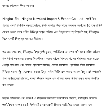
বছরের শ্রেষ্ঠত্ব উদযাপন করে
Ningbo, চীন - Ningbo Newland Import & Export Co., Ltd., পশুচিকিত্সা
পণ্যের একটি বিখ্যাত প্রস্তুতকারক, বিশ্ব বাজারে উচ্চ-মানের সমাধান প্রদানের 10 তম বার্ষিকী
ঘোষণা করতে পেরে গর্বিত৷ বিভিন্ন পণ্যের পরিসর এবং উদ্ভাবনের প্রতিশ্রুতি সহ, নিউল্যান্ড
শিল্পে একটি বিশ্বস্ত নাম হয়ে উঠেছে।
গত এক দশক ধরে, নিউল্যান্ড বিশ্বব্যাপী কৃষক, পশুচিকিত্সক এবং পশু মালিকদের চাহিদা মেটাতে
পশুচিকিত্সা সরবরাহের ক্ষেত্রে বিশেষীকরণ করছে৷ তাদের বিস্তৃত পণ্যের পরিসরের মধ্যে রয়েছে
পোল্ট্রি ড্রিংকার এবং ফিডার, ক্রমাগত সিরিঞ্জ, মেটাল ইনজেক্টর, প্লাস্টিক স্টিল ইনজেক্টর,
বিভিন্ন ধরনের সূঁচ, ড্রেঞ্চার, কানের চিহ্ন, পাইপ ফিটিং এবং আরও অনেক কিছু। এই পণ্যগুলি
পশুর স্বাস্থ্যসেবা বাড়াতে, দক্ষতা উন্নত করতে এবং পশুদের মঙ্গল নিশ্চিত করার জন্য ডিজাইন
করা হয়েছে।
বছরের অভিজ্ঞতা এবং গবেষণা ও উন্নয়নে ক্রমাগত বিনিয়োগের মাধ্যমে, নিউল্যান্ড নিজেকে
পশুচিকিৎসা পণ্যের একটি শীর্ষস্থানীয় প্রদানকারী হিসাবে প্রতিষ্ঠিত করেছে৷ তাদের দক্ষ