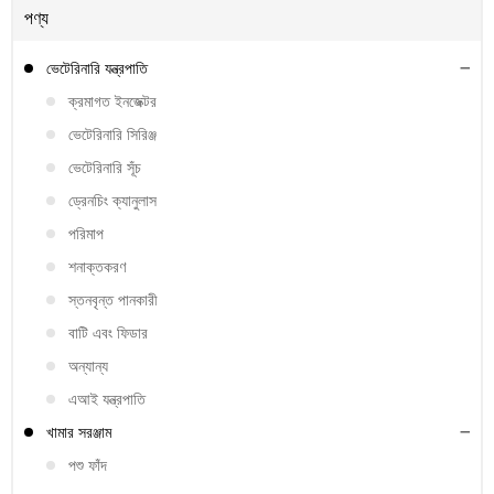
পণ্য
ভেটেরিনারি যন্ত্রপাতি
ক্রমাগত ইনজেক্টর
ভেটেরিনারি সিরিঞ্জ
ভেটেরিনারি সূঁচ
ড্রেনচিং ক্যানুলাস
পরিমাপ
শনাক্তকরণ
স্তনবৃন্ত পানকারী
বাটি এবং ফিডার
অন্যান্য
এআই যন্ত্রপাতি
খামার সরঞ্জাম
পশু ফাঁদ