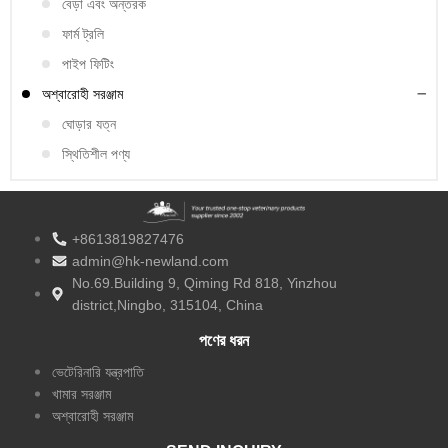
বেড়া এবং অন্তরক
ফার্ম ট্রলি
পাইপ ফিটিং
অশ্বারোহী সরঞ্জাম
ঘোড়ার যত্ন
স্থিতিশীল পণ্য
+8613819827476
admin@hk-newland.com
No.69.Building 9, Qiming Rd 818, Yinzhou
district,Ningbo, 315104, China
পণের ধরন
ভেটেরিনারি যন্ত্রপাতি
খামার সরঞ্জাম
অশ্বারোহী সরঞ্জাম