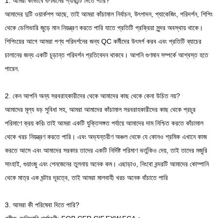
1. আমরা কীভাবে গুণমানের গ্যারান্টি দিতে পারি?
আমাদের দুটি ওয়ার্কশপ আছে, তাই আমরা কাঁচামাল নির্বাচন, উৎপাদন, প্যাকেজিং, পরিদর্শন, শিপিং
থেকে ডেলিভারি জুড়ে মান নিয়ন্ত্রণ করতে পারি যাতে প্রতিটি প্রক্রিয়া সুন্দর অবস্থায় থাকে।
শিপিংয়ের আগে আমরা পণ্য পরিদর্শনের জন্য QC কর্মীদের উৎসর্গ করব এবং প্রতিটি ব্যাচের
চালানের জন্য একটি চূড়ান্ত পরিদর্শন প্রতিবেদন থাকবে। আপনি গুণমান সম্পর্কে আশ্বস্ত হতে
পারেন.
2. কেন আপনি অন্য সরবরাহকারীদের থেকে আমাদের কাছ থেকে কেনা উচিত নয়?
আমাদের মূল্য বড় সুবিধা সহ, আমরা আমাদের কাঁচামাল সরবরাহকারীদের কাছ থেকে প্রচুর
পরিমাণে ক্রয় করি৷ তাই আমরা একটি যুক্তিসঙ্গত পর্যায়ে আমাদের দাম নিশ্চিত করতে কাঁচামাল
থেকে খরচ নিয়ন্ত্রণ করতে পারি। এবং অভ্যন্তরীণ অঞ্চল থেকে যে কোনও শ্রমিক এখানে কাজ
করতে আসে এবং আমাদের সরকার তাদের একটি নির্দিষ্ট পরিমাণ ভর্তুকিও দেয়, তাই তাদের মজুরি
সাংহাই, গুয়াংজু এবং শেনজেনের তুলনায় অনেক কম। এছাড়াও, নিংবো বন্দরটি আমাদের কোম্পানি
থেকে মাত্র এক ঘন্টার দূরত্বে, তাই আমরা মালবাহী খরচ অনেক বাঁচাতে পারি
3. আমরা কী পরিষেবা দিতে পারি?