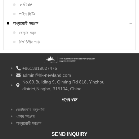
ফার্ম ট্রলি
পাইপ ফিটিং
অশ্বারোহী সরঞ্জাম
ঘোড়ার যত্ন
স্থিতিশীল পণ্য
+8613819827476
admin@hk-newland.com
No.69.Building 9, Qiming Rd 818, Yinzhou
district,Ningbo, 315104, China
পণের ধরন
ভেটেরিনারি যন্ত্রপাতি
খামার সরঞ্জাম
অশ্বারোহী সরঞ্জাম
SEND INQUIRY