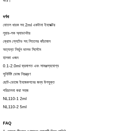
করে।
বর্ণনা
বোতল ধারক সহ 2ml একটানা ইনজেক্টর
লুয়ার-লক অ্যাডাপ্টার
ক্রোম প্লেটেড সহ পিতলের কাঁচামাল
অত্যন্ত নির্ভুল ভালভ সিস্টেম
হালকা ওজন
0.1-2.0ml ক্রমাগত এবং সামঞ্জস্যযোগ্য
সুনির্দিষ্ট ডোজ নিয়ন্ত্রণ
ছোট-ডোজে ইনজেকশনের জন্য উপযুক্ত
পরিচালনা করা সহজ
NL110-1 2ml
NL110-2 5ml
FAQ