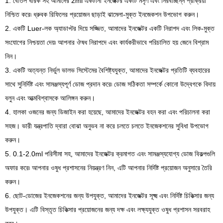
1. বোতল ধারক সহ আমাদের 2ml একটানা ইনজেক্টর একটি মসৃণ এবং নিরবচ্ছিন্ন প্রক্রিয়া
নিশ্চিত করে৷ ধ্রুবক রিফিলের প্রয়োজন ছাড়াই ঝামেলা-মুক্ত ইনজেকশন উপভোগ করুন।
2. একটি Luer-লক অ্যাডাপ্টর দিয়ে সজ্জিত, আমাদের ইনজেক্টর একটি নিরাপদ এবং লিক-মুক্ত
সংযোগের নিশ্চয়তা দেয়৷ আপনার ঔষধ নিরাপদে এবং কার্যকরীভাবে পরিচালিত হয় জেনে বিশ্রাম
নিন।
3. একটি অত্যন্ত নির্ভুল ভালভ সিস্টেমের বৈশিষ্ট্যযুক্ত, আমাদের ইনজেক্টর প্রতিটি ব্যবহারের
সাথে সুনির্দিষ্ট এবং সামঞ্জস্যপূর্ণ ডোজ প্রদান করে৷ ডোজ সঠিকতা সম্পর্কে কোনো উদ্বেগকে বিদায়
বলুন এবং আত্মবিশ্বাসকে আলিঙ্গন করুন।
4. হালকা ওজনের জন্য ডিজাইন করা হয়েছে, আমাদের ইনজেক্টর বহন করা এবং পরিচালনা করা
সহজ। ভারী যন্ত্রপাতি দ্বারা বোঝা অনুভব না করে চলতে চলতে ইনজেকশনের সুবিধা উপভোগ
করুন।
5. 0.1-2.0ml পরিসীমা সহ, আমাদের ইনজেক্টর ক্রমাগত এবং সামঞ্জস্যযোগ্য ডোজ বিকল্পগুলি
অফার করে৷ আপনার ওষুধ প্রশাসনের নিয়ন্ত্রণ নিন, এটি আপনার নির্দিষ্ট প্রয়োজন অনুসারে তৈরি
করুন।
6. ছোট-ডোজের ইনজেকশনের জন্য উপযুক্ত, আমাদের ইনজেক্টর সূক্ষ্ম এবং নির্দিষ্ট চিকিত্সার জন্য
উপযুক্ত। এটি বিস্তৃত চিকিত্সার প্রয়োজনের জন্য দক্ষ এবং লক্ষ্যযুক্ত ওষুধ প্রশাসন সরবরাহ