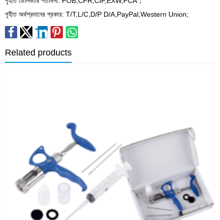
গৃহীত ডেলিভারি শর্তাবলী: FOB,CFR,CIF,EXW,FCA；
গৃহীত অর্থপ্রদানের প্রকার: T/T,L/C,D/P D/A,PayPal,Western Union;
Related products